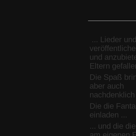
... Lieder un
veröffentlich
und anzubiet
Eltern gefalle
Die Spaß bri
aber auch
nachdenklich
Die die Fant
einladen ...
... und die d
am eigenen E